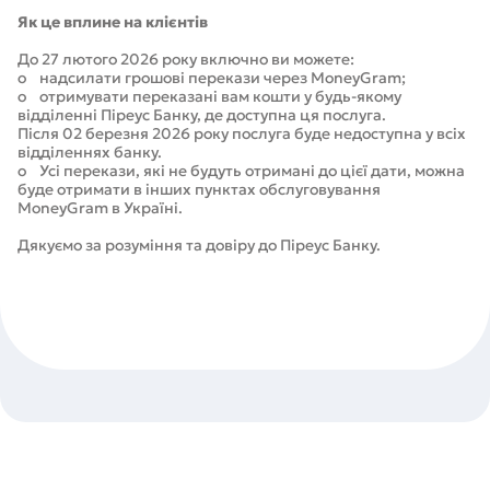
Як це вплине на клієнтів
До 27 лютого 2026 року включно ви можете:
o надсилати грошові перекази через MoneyGram;
o отримувати переказані вам кошти у будь-якому
відділенні Піреус Банку, де доступна ця послуга.
Після 02 березня 2026 року послуга буде недоступна у всіх
відділеннях банку.
o Усі перекази, які не будуть отримані до цієї дати, можна
буде отримати в інших пунктах обслуговування
MoneyGram в Україні.
Дякуємо за розуміння та довіру до Піреус Банку.