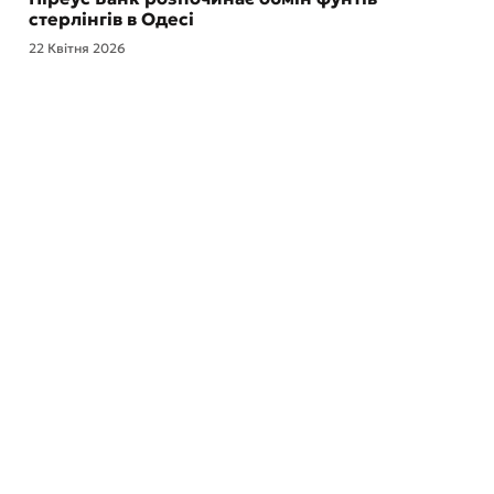
стерлінгів в Одесі
22 Квітня 2026
Відділення та банкомати
Про банк
Зворотний зв’язок
ESG