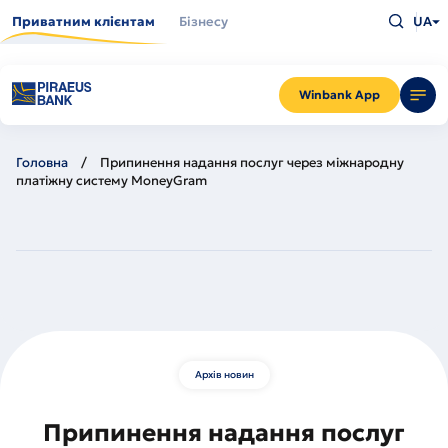
Перейти
Введіть
до
Приватним клієнтам
Бізнесу
UA
що
основного
шукаєт
вмісту
та
натисн
Enter
Winbank App
Головна
Припинення надання послуг через міжнародну
платіжну систему MoneyGram
Архів новин
Припинення надання послуг