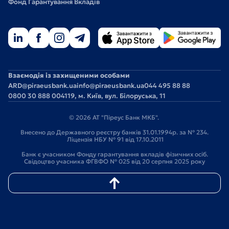
Фонд Гарантування Вкладів
Взаємодія із захищеними особами
ARD@piraeusbank.ua
info@piraeusbank.ua
044 495 88 88
0800 30 888 0
04119, м. Київ, вул. Білоруська, 11
© 2026 АТ "Піреус Банк МКБ".
Внесено до Державного реєстру банків 31.01.1994р. за № 234.
Ліцензія НБУ № 91 від 17.10.2011
Банк є учасником Фонду гарантування вкладів фізичних осіб.
Свідоцтво учасника ФГВФО № 025 від 20 серпня 2025 року