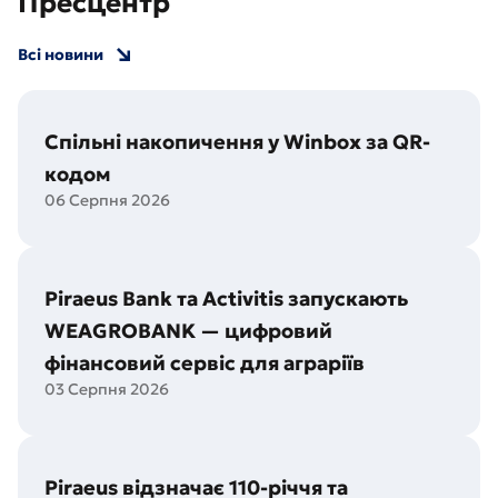
Пресцентр
Всі новини
Спільні накопичення у Winbox за QR-
кодом
06 Серпня 2026
Посилання
на
Спільні
накопичення
у
Piraeus Bank та Activitis запускають
Winbox
за
WEAGROBANK — цифровий
QR-
кодом
фінансовий сервіс для аграріїв
03 Серпня 2026
Посилання
на
Piraeus
Bank
та
Piraeus відзначає 110-річчя та
Activitis