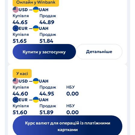
Онлайн у Winbank
USD —
UAH
44.65
44.89
EUR —
UAH
51.65
51.84
Детальніше
Купити у застосунку
У касі
USD —
UAH
44.60
44.95
0.00
EUR —
UAH
51.60
51.89
0.00
Курс валют для операцій із платіжними
картками