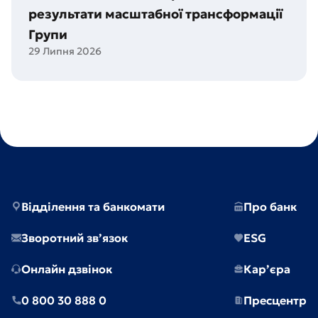
запускають
результати масштабної трансформації
WEAGROBANK
—
цифровий
Групи
фінансовий
29 Липня 2026
сервіс
для
Посилання
аграріїв
на
Piraeus
відзначає
110-
річчя
та
результати
масштабної
трансформації
Групи
Відділення та банкомати
Про банк
Зворотний зв’язок
ESG
Онлайн дзвінок
Кар’єра
0 800 30 888 0
Пресцентр