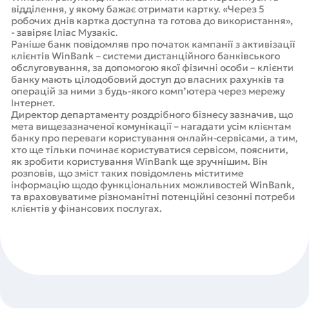
відділення, у якому бажає отримати картку. «Через 5
робочих днів картка доступна та готова до використання»,
- завіряє Іліас Музакіс.
Раніше банк повідомляв про початок кампанії з активізації
клієнтів WinBank – системи дистанційного банківського
обслуговування, за допомогою якої фізичні особи – клієнти
банку мають цілодобовий доступ до власних рахунків та
операцій за ними з будь-якого комп’ютера через мережу
Інтернет.
Директор департаменту роздрібного бізнесу зазначив, що
мета вищезазначеної комунікації – нагадати усім клієнтам
банку про переваги користування онлайн-сервісами, а тим,
хто ще тільки починає користуватися сервісом, пояснити,
як зробити користування WinBank ще зручнішим. Він
розповів, що зміст таких повідомлень міститиме
інформацію щодо функціональних можливостей WinBank,
та враховуватиме різноманітні потенційні сезонні потреби
клієнтів у фінансових послугах.