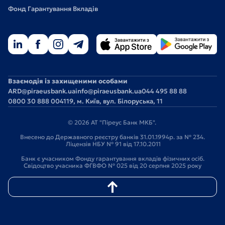
Фонд Гарантування Вкладів
Взаємодія із захищеними особами
ARD@piraeusbank.ua
info@piraeusbank.ua
044 495 88 88
0800 30 888 0
04119, м. Київ, вул. Білоруська, 11
© 2026 АТ "Піреус Банк МКБ".
Внесено до Державного реєстру банків 31.01.1994р. за № 234.
Ліцензія НБУ № 91 від 17.10.2011
Банк є учасником Фонду гарантування вкладів фізичних осіб.
Свідоцтво учасника ФГВФО № 025 від 20 серпня 2025 року