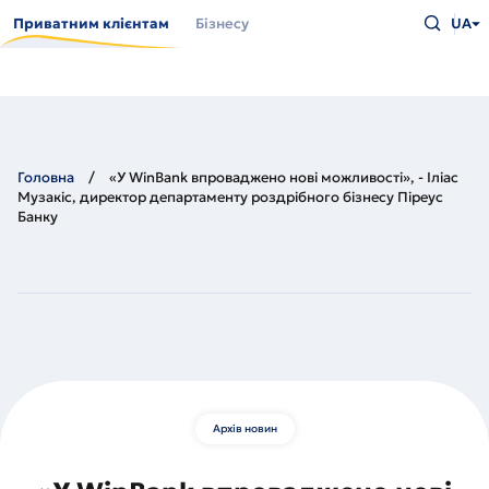
Перейти
Введіть
до
Приватним клієнтам
Бізнесу
UA
що
основного
шукаєт
вмісту
та
натисн
Enter
Головна
«У WinBank впроваджено нові можливості», - Іліас
Музакіс, директор департаменту роздрібного бізнесу Піреус
Банку
Архів новин