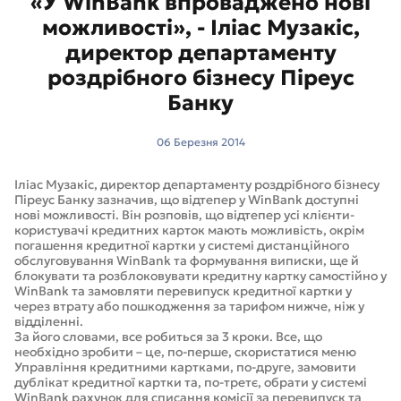
«У WinBank впроваджено нові
можливості», - Іліас Музакіс,
директор департаменту
роздрібного бізнесу Піреус
Банку
06 Березня 2014
Іліас Музакіс, директор департаменту роздрібного бізнесу
Піреус Банку зазначив, що відтепер у WinBank доступні
нові можливості. Він розповів, що відтепер усі клієнти-
користувачі кредитних карток мають можливість, окрім
погашення кредитної картки у системі дистанційного
обслуговування WinBank та формування виписки, ще й
блокувати та розблоковувати кредитну картку самостійно у
WinBank та замовляти перевипуск кредитної картки у
через втрату або пошкодження за тарифом нижче, ніж у
відділенні.
За його словами, все робиться за 3 кроки. Все, що
необхідно зробити – це, по-перше, скористатися меню
Управління кредитними картками, по-друге, замовити
дублікат кредитної картки та, по-третє, обрати у системі
WinBank рахунок для списання комісії за перевипуск та