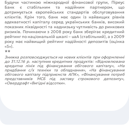
Будучи частиною міжнародної фінансової групи, Піреус
Банк є стабільним та надійним партнером, що
дотримується європейських стандартів обслуговування
клієнтів. Крім того, банк має один із найвищих рівнів
адекватності капіталу серед українських банків, високий
показник ліквідності та наднизьку чутливість до ринкових
ризиків. Починаючи з 2008 року банк зберігає кредитний
рейтинг по національній шкалі – uaA (стабільний), а з 2009
року має найвищий рейтинг надійності депозитів (оцінка
«5»).
**
Знижка розповсюджується на нових клієнтів при оформленні
до 31.12.16 р. наступних кредитних продуктів: «Відновлювана
кредитна лінія під фінансування обігового капіталу», «На
придбання с/х техніки та обладнання», «На фінансування
обігового капіталу підприємств АПК», «Фінансування потреб
представників МСБ під заставу строкового депозиту»,
«Овердрафт «Вигідні відсотки».