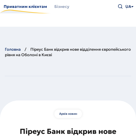
Перейти
Введіть
до
Приватним клієнтам
Бізнесу
UA
що
основного
шукаєт
вмісту
та
натисн
Enter
Головна
Піреус Банк відкрив нове відділення європейського
рівня на Оболоні в Києві
Архів новин
Піреус Банк відкрив нове