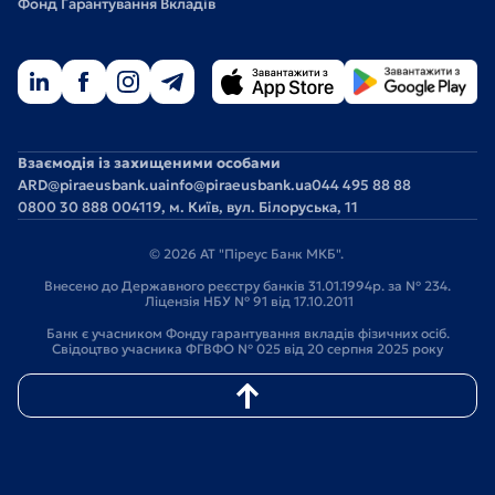
Фонд Гарантування Вкладів
Взаємодія із захищеними особами
ARD@piraeusbank.ua
info@piraeusbank.ua
044 495 88 88
0800 30 888 0
04119, м. Київ, вул. Білоруська, 11
© 2026 АТ "Піреус Банк МКБ".
Внесено до Державного реєстру банків 31.01.1994р. за № 234.
Ліцензія НБУ № 91 від 17.10.2011
Банк є учасником Фонду гарантування вкладів фізичних осіб.
Свідоцтво учасника ФГВФО № 025 від 20 серпня 2025 року