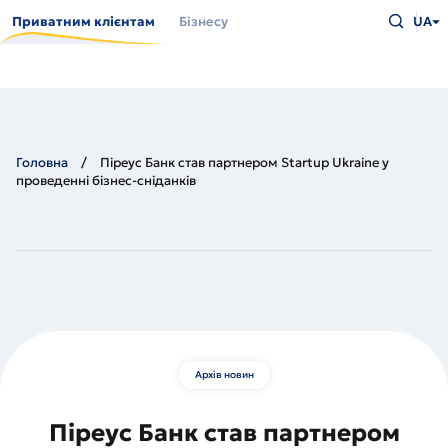
Перейти
Введіть
до
Приватним клієнтам
Бізнесу
UA
що
основного
шукаєт
вмісту
та
натисн
Enter
Головна
Піреус Банк став партнером Startup Ukraine у
проведенні бізнес-сніданків
Архів новин
Піреус Банк став партнером