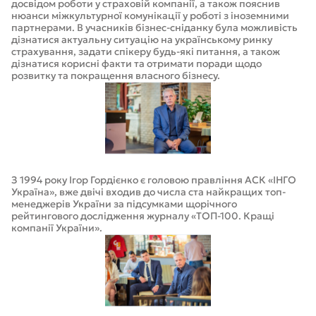
досвідом роботи у страховій компанії, а також пояснив
нюанси міжкультурної комунікації у роботі з іноземними
партнерами. В учасників бізнес-сніданку була можливість
дізнатися актуальну ситуацію на українському ринку
страхування, задати спікеру будь-які питання, а також
дізнатися корисні факти та отримати поради щодо
розвитку та покращення власного бізнесу.
З 1994 року Ігор Гордієнко є головою правління АСК «ІНГО
Україна», вже двічі входив до числа ста найкращих топ-
менеджерів України за підсумками щорічного
рейтингового дослідження журналу «ТОП-100. Кращі
компанії України».