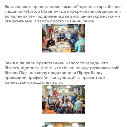
Як заявляють представники компанії-організатора, бізнес-
сніданки «Startup Ukraine» - це неформальне обговорення
актуальних тем підприємництва з успішним українськими
бізнесменами, а також просто смачний ранок.
Захід відвідали представники малого та середнього
бізнесу, підприємці та ті, хто тільки планує розвивати свій
бізнес. Під час заходу представники Піреус Банку
проводили професійні консультації та презентації
банківських продуктів і услуг.