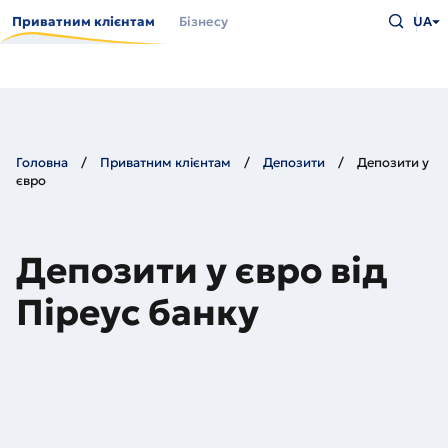
Перейти
Введіть
до
Приватним клієнтам
Бізнесу
UA
що
основного
шукаєт
вмісту
та
натисн
Enter
Головна
Приватним клієнтам
Депозити
Депозити у
євро
Депозити у євро від
Піреус банку