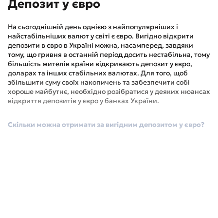
Депозит у євро
На сьогоднішній день однією з найпопулярніших і
найстабільніших валют у світі є євро. Вигідно відкрити
депозити в євро в Україні можна, насамперед, завдяки
тому, що гривня в останній період досить нестабільна, тому
більшість жителів країни відкривають депозит у євро,
доларах та інших стабільних валютах. Для того, щоб
збільшити суму своїх накопичень та забезпечити собі
хороше майбутнє, необхідно розібратися у деяких нюансах
відкриття депозитів у євро у банках України.
Скільки можна отримати за вигідним депозитом у євро?
Насамперед, дохід від обраного банківського вкладу
безпосередньо залежатиме від ставки за депозитами в
євро. Виходячи з цієї валюти, вони відносно невисокі, тому
більшість банківських (фінансових) установ пропонують
підписати договір на таких умовах:
Сума - банківські вклади з великою сумою мають
високий відсоток;