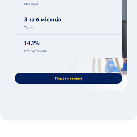
Мін. сума
3 та 6 місяців
Термін
1-1.1%
Ставка (річних)
Подати заявку