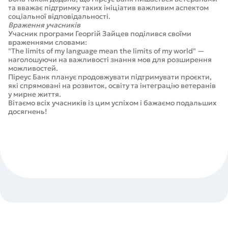
та вважає підтримку таких ініціатив важливим аспектом
соціальної відповідальності.
Враження учасників
Учасник програми Георгій Зайцев поділився своїми
враженнями словами:
"The limits of my language mean the limits of my world" —
наголошуючи на важливості знання мов для розширення
можливостей.
Піреус Банк планує продовжувати підтримувати проєкти,
які спрямовані на розвиток, освіту та інтеграцію ветеранів
у мирне життя.
Вітаємо всіх учасників із цим успіхом і бажаємо подальших
досягнень!