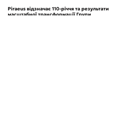
Piraeus відзначає 110-річчя та результати
масштабної трансформації Групи
29 Липня 2026
Відділення та банкомати
Про банк