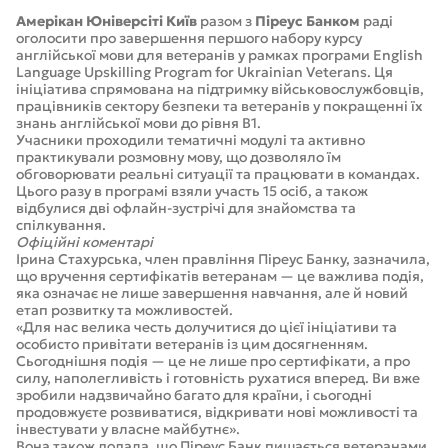
Амерікан Юніверсіті Київ
разом з
Піреус Банком
раді
оголосити про завершення першого набору курсу
англійської мови для ветеранів у рамках програми English
Language Upskilling Program for Ukrainian Veterans. Ця
ініціатива спрямована на підтримку військовослужбовців,
працівників сектору безпеки та ветеранів у покращенні їх
знань англійської мови до рівня B1.
Учасники проходили тематичні модулі та активно
практикували розмовну мову, що дозволяло їм
обговорювати реальні ситуації та працювати в командах.
Цього разу в програмі взяли участь 15 осіб, а також
відбулися дві офлайн-зустрічі для знайомства та
спілкування.
Офіційні коментарі
Ірина Стахурська, член правління Піреус Банку, зазначила,
що вручення сертифікатів ветеранам — це важлива подія,
яка означає не лише завершення навчання, але й новий
етап розвитку та можливостей.
«Для нас велика честь долучитися до цієї ініціативи та
особисто привітати ветеранів із цим досягненням.
Сьогоднішня подія — це не лише про сертифікати, а про
силу, наполегливість і готовність рухатися вперед. Ви вже
зробили надзвичайно багато для країни, і сьогодні
продовжуєте розвиватися, відкривати нові можливості та
інвестувати у власне майбутнє».
Вона також додала, що Піреус Банк пишається ветеранами