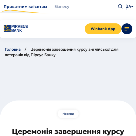
Перейти
Введіть
до
Приватним клієнтам
Бізнесу
UA
що
основного
шукаєт
вмісту
та
натисн
Enter
Winbank App
Головна
Церемонія завершення курсу англійської для
ветеранів від Піреус Банку
Новини
Церемонія завершення курсу