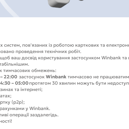
систем, пов'язаних із роботою карткових та електронн
овано проведення технічних робіт.
щоб ваш досвід користування застосунком Winbank та
стабільнішим.
ік тимчасових обмежень:
 – 22:00
застосунок
Winbank
тимчасово не працюватим
04:30 – 05:00
протягом 30 хвилин можуть бути недоступ
зинах та інтернеті;
матах;
ртку (p2p);
 рахунками у Winbank.
иві операції заздалегідь.
ності!