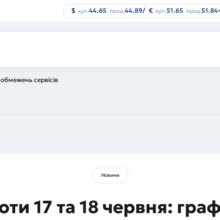
$
44.65
44.89
/
€
51.65
51.84
куп.
прод.
куп.
прод.
к обмежень сервісів
Новини
оти 17 та 18 червня: гр