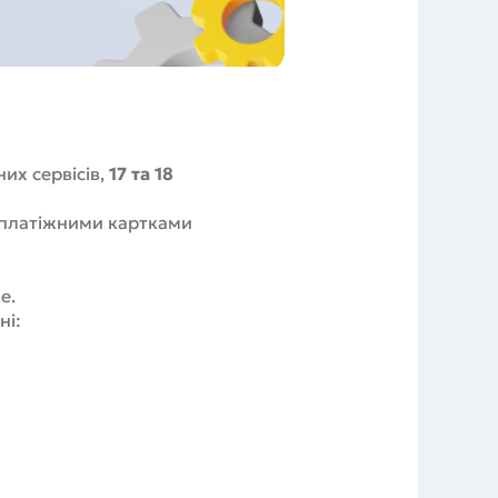
их сервісів,
17 та 18
 платіжними картками
е.
ні: