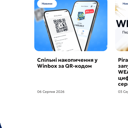
Новини
Нов
Спільні накопичення у
Pira
Winbox за QR-кодом
зап
WE
циф
сер
06 Серпня 2026
03 Се