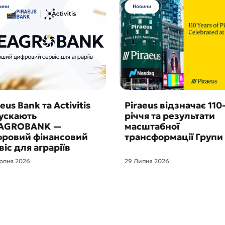
ини
Новини
eus Bank та Activitis
Piraeus відзначає 110
ускають
річчя та результати
AGROBANK —
масштабної
ровий фінансовий
трансформації Групи
віс для аграріїв
рпня 2026
29 Липня 2026