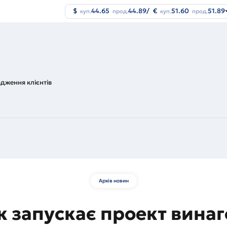
$
44.65
44.89
/
€
51.60
51.89
куп.
прод.
куп.
прод.
одження клієнтів
Архів новин
к запускає проект вин