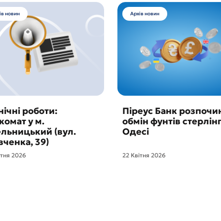
ів новин
Архів новин
нічні роботи:
Піреус Банк розпочи
комат у м.
обмін фунтів стерлінг
льницький (вул.
Одесі
ченка, 39)
ітня 2026
22 Квітня 2026