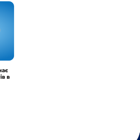
нає
ів в