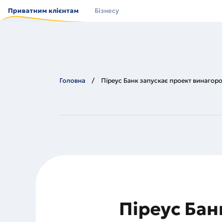
Перейти
до
Приватним клієнтам
Бізнесу
основного
вмісту
Головна
Піреус Банк запускає проект винагор
Піреус Бан