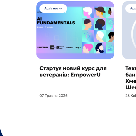
Архів новин
Арх
Стартує новий курс для
Тех
ветеранів: EmpowerU
бан
Хме
Шев
07 Травня 2026
28 Кв