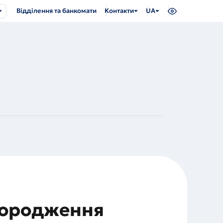
Відділення та банкомати
Контакти
UA
агородження