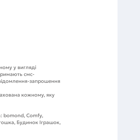
ному у вигляді
отримають смс-
овідомлення-запрошення
рахована кожному, яку
а: bomond, Comfy,
нтошка, Будинок Іграшок,