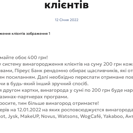
клієнтів
12 Cічня 2022
майте обоє 400 грн!
у систему винагородження клієнтів на суму 200 грн кож
мовами, Піреус Банк рендомно обирає щасливчиків, які 
им посиланням. Далі необхідно переслати отримане п
 чи в будь-який інший зручний спосіб.
 другом картки, винагорода у сумі по 200 грн буде на
азинах-партнерах програми.
росите, тим більше винагород отримаєте!
ерів на 12.01.2022 на яких росповсюджуєтся винагород
trot, Jysk, MakeUP, Novus, Watsons, WogCafé, Yakaboo, А