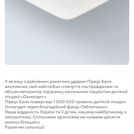
У зв'язку з руйнівним ракетним ударом Піреус Банк
висловлює свої найглибші співчуття постраждалим та
обіцяє непохитну підтримку маленьким пацієнтам дитячої
лікарні «Охматдит».
Піреус Банк пожертвує 1 000 000 гривень дитячій лікарні
Охматдит через благодійний фонд «Таблеточки».
Наша відданість Україні та її дітям, нашому майбутньому, є
непохитною. Спільними зусиллями ми можемо досягти
значно більшого.
Разом ми сильніші!