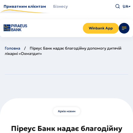
Перейти
Введіть
до
Приватним клієнтам
Бізнесу
UA
що
основного
шукаєт
вмісту
та
натисн
Enter
Winbank App
Головна
Піреус Банк надає благодійну допомогу дитячій
лікарні «Охматдит»
Архів новин
Піреус Банк надає благодійну