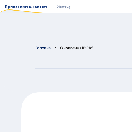
Перейти
до
Приватним клієнтам
Бізнесу
основного
вмісту
Головна
Оновлення iFOBS