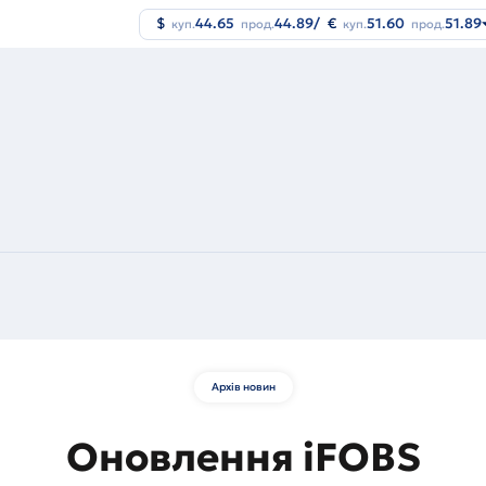
$
44.65
44.89
/
€
51.60
51.89
куп.
прод.
куп.
прод.
Архів новин
Оновлення iFOBS