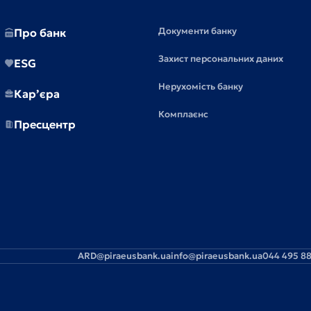
Документи банку
Про банк
Захист персональних даних
ESG
Нерухомість банку
Кар’єра
Комплаєнс
Пресцентр
ARD@piraeusbank.ua
info@piraeusbank.ua
044 495 88