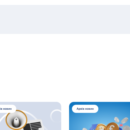
ів новин
Архів новин