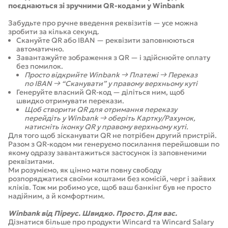
поєднаються зі зручними QR-кодами у Winbank
Забудьте про ручне введення реквізитів — усе можна
зробити за кілька секунд.
Скануйте QR або IBAN — реквізити заповнюються
автоматично.
Завантажуйте зображення з QR — і здійснюйте оплату
без помилок.
Просто відкрийте Winbank → Платежі → Переказ
по IBAN → “Сканувати” у правому верхньому куті
Генеруйте власний QR-код — діліться ним, щоб
швидко отримувати перекази.
Щоб створити QR для отримання переказу
перейдіть у Winbank → оберіть Картку/Рахунок,
натисніть іконку QR у правому верхньому куті.
Для того щоб зісканувати QR не потрібен другий пристрій.
Разом з QR-кодом ми генеруємо посилання перейшовши по
якому одразу завантажиться застосунок із заповненими
реквізитами.
Ми розуміємо, як цінно мати повну свободу
розпоряджатися своїми коштами без комісій, черг і зайвих
кліків. Тож ми робимо усе, щоб ваш банкінг був не просто
надійним, а й комфортним.
Winbank від Піреус. Швидко. Просто. Для вас.
Дізнатися більше про продукти Wincard та Wincard Salary