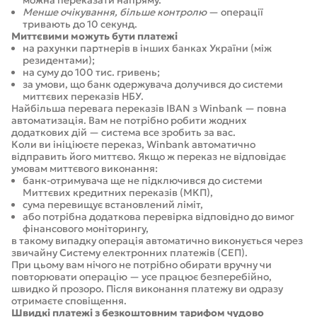
можна переказати напряму.
Менше очікування, більше контролю
— операції
тривають до 10 секунд.
Миттєвими можуть бути платежі
на рахунки партнерів в інших банках України (між
резидентами);
на суму до 100 тис. гривень;
за умови, що банк одержувача долучився до системи
миттєвих переказів НБУ.
Найбільша перевага переказів IBAN з Winbank — повна
автоматизація. Вам не потрібно робити жодних
додаткових дій — система все зробить за вас.
Коли ви ініціюєте переказ, Winbank автоматично
відправить його миттєво. Якщо ж переказ не відповідає
умовам миттєвого виконання:
банк-отримувача ще не підключився до системи
Миттєвих кредитних переказів (МКП),
сума перевищує встановлений ліміт,
або потрібна додаткова перевірка відповідно до вимог
фінансового моніторингу,
в такому випадку операція автоматично виконується через
звичайну Систему електронних платежів (СЕП).
При цьому вам нічого не потрібно обирати вручну чи
повторювати операцію — усе працює безперебійно,
швидко й прозоро. Після виконання платежу ви одразу
отримаєте сповіщення.
Швидкі платежі з безкоштовним тарифом чудово