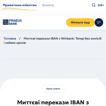
Перейти
Введіть
до
Приватним клієнтам
Бізнесу
UA
що
основного
шукаєт
вмісту
та
натисн
Enter
Winbank App
Головна
Миттєві перекази IBAN з Winbank: Тепер без комісій
і зайвих кроків
Архів новин
Миттєві перекази IBAN з