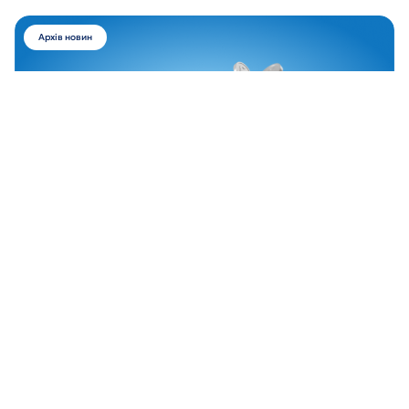
Архів новин
Піреус Банк розпочинає обмін фунтів
стерлінгів в Одесі
22 Квітня 2026