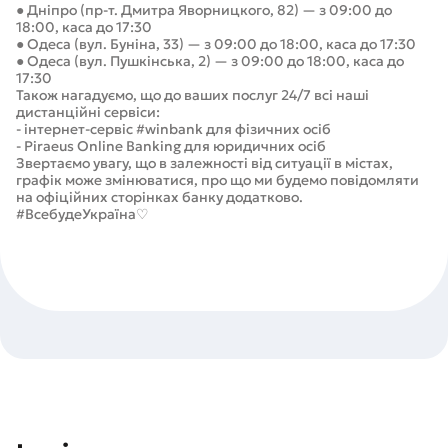
● Дніпро (пр-т. Дмитра Яворницкого, 82) — з 09:00 до
18:00, каса до 17:30
● Одеса (вул. Буніна, 33) — з 09:00 до 18:00, каса до 17:30
● Одеса (вул. Пушкінська, 2) — з 09:00 до 18:00, каса до
17:30
Також нагадуємо, що до ваших послуг 24/7 всі наші
дистанційні сервіси:
- інтернет-сервіс #winbank для фізичних осіб
- Piraeus Online Banking для юридичних осіб
Звертаємо увагу, що в залежності від ситуації в містах,
графік може змінюватися, про що ми будемо повідомляти
на офіційних сторінках банку додатково.
#ВсебудеУкраїна♡