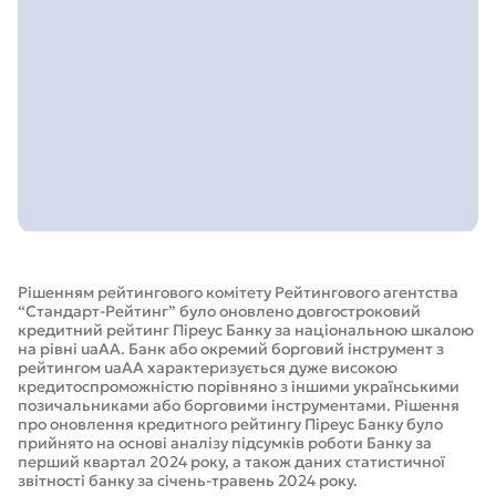
Рішенням рейтингового комітету Рейтингового агентства
“Стандарт-Рейтинг” було оновлено довгостроковий
кредитний рейтинг Піреус Банку за національною шкалою
на рівні uaAА. Банк або окремий борговий інструмент з
рейтингом uaAА характеризується дуже високою
кредитоспроможністю порівняно з іншими українськими
позичальниками або борговими інструментами. Рішення
про оновлення кредитного рейтингу Піреус Банку було
прийнято на основі аналізу підсумків роботи Банку за
перший квартал 2024 року, а також даних статистичної
звітності банку за січень-травень 2024 року.