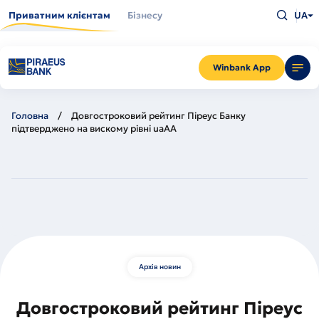
Перейти
Введіть
до
Приватним клієнтам
Бізнесу
UA
що
основного
шукаєт
вмісту
та
натисн
Enter
Winbank App
Головна
Довгостроковий рейтинг Піреус Банку
підтверджено на вискому рівні uaAА
Архів новин
Довгостроковий рейтинг Піреус