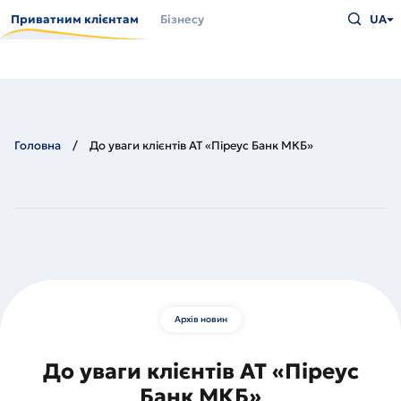
Перейти
Введіть
до
Приватним клієнтам
Бізнесу
UA
що
основного
шукаєт
вмісту
та
натисн
Enter
Головна
До уваги клієнтів АТ «Піреус Банк МКБ»
Архів новин
До уваги клієнтів АТ «Піреус
Банк МКБ»