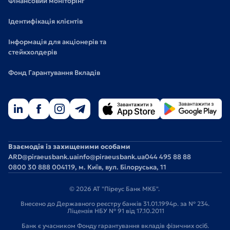
Фінансовий моніторінг
Ідентифікація клієнтів
Інформація для акціонерів та
стейкхолдерів
Фонд Гарантування Вкладів
Взаємодія із захищеними особами
ARD@piraeusbank.ua
info@piraeusbank.ua
044 495 88 88
0800 30 888 0
04119, м. Київ, вул. Білоруська, 11
© 2026 АТ "Піреус Банк МКБ".
Внесено до Державного реєстру банків 31.01.1994р. за № 234.
Ліцензія НБУ № 91 від 17.10.2011
Банк є учасником Фонду гарантування вкладів фізичних осіб.