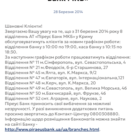
28 Березня 2014
Шановні Клієнти!
Звертаємо Вашу увагу на те, що з 31 березня 2014 року 8
відділеннь АТ «Піреус Банк МКБ» у Криму
обслуговуватимуть клієнтів за новим графіком роботи:
відділення банку з 10:00 по 19:00, каса банку з 10:15 по
18:30.
За наступним графіком роботи працюватимуть відділення:
Відділення № 11 м.Сімферополь, вул. Севастопольська, 4
Відділення № 21 м.Феодосія, б-р Старшинова, 27
Відділення № 45 м.Ялта, вул. К.Маркса, 9/2
Відділення № 47 м.Євпаторія, вул. Інтернаціональна,121
Відділення № 48 м.Керч, вул. К.Маркса, 20
Відділення № 49 м.Севастополь, вул. Велика Морська, 46
Відділення № 50 м.Бахчисарай, вул. Фрунзе, 46
Відділення № 52 смт. Аграрне, вул. Наукова, 2
Піреус Банк приносить свої вибачення за можливі
незручності. У разі виникнення додаткових питань
просимо звертатись до Контакт-Центру 0800308880.
Інформацію щодо розміщення банкоматів можна знайти
на сайті Банку -
http://www.piraeusbank.ua/ua/branches.html
.