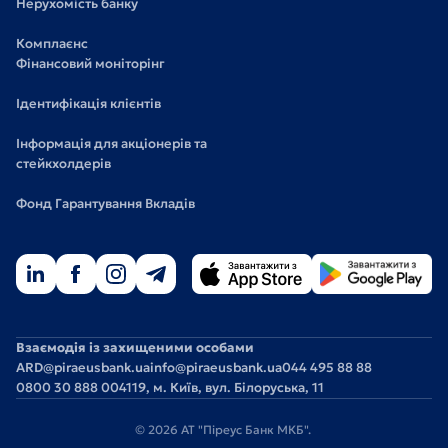
Нерухомість банку
Комплаєнс
Фінансовий моніторінг
Ідентифікація клієнтів
Інформація для акціонерів та
стейкхолдерів
Фонд Гарантування Вкладів
Взаємодія із захищеними особами
ARD@piraeusbank.ua
info@piraeusbank.ua
044 495 88 88
0800 30 888 0
04119, м. Київ, вул. Білоруська, 11
© 2026 АТ "Піреус Банк МКБ".