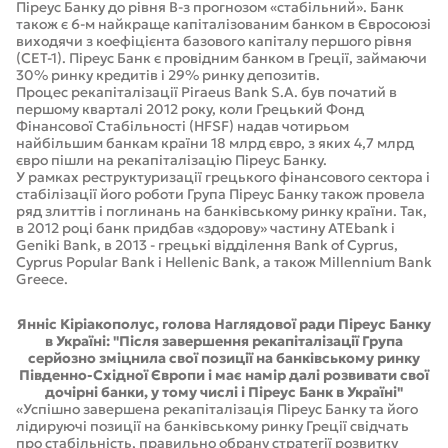
Піреус Банку до рівня В-з прогнозом «стабільний». Банк
також є 6-м найкраще капіталізованим банком в Євросоюзі
виходячи з коефіцієнта базового капіталу першого рівня
(CET-1). Піреус Банк є провідним банком в Греції, займаючи
30% ринку кредитів і 29% ринку депозитів.
Процес рекапіталізації Piraeus Bank S.A. був початий в
першому кварталі 2012 року, коли Грецький Фонд
Фінансової Стабільності (HFSF) надав чотирьом
найбільшим банкам країни 18 млрд євро, з яких 4,7 млрд
євро пішли на рекапіталізацію Піреус Банку.
У рамках реструктуризації грецького фінансового сектора і
стабілізації його роботи Група Піреус Банку також провела
ряд злиттів і поглинань на банківському ринку країни. Так,
в 2012 році банк придбав «здорову» частину ATEbank і
Geniki Bank, в 2013 - грецькі відділення Bank of Cyprus,
Cyprus Popular Bank і Hellenic Bank, а також Millennium Bank
Greece.
Янніс Кіріакополус, голова Наглядової ради Піреус Банку
в Україні: "Після завершення рекапіталізації Група
серйозно зміцнила свої позиції на банківському ринку
Південно-Східної Європи і має намір далі розвивати свої
дочірні банки, у тому числі і Піреус Банк в Україні"
«Успішно завершена рекапіталізація Піреус Банку та його
лідируючі позиції на банківському ринку Греції свідчать
про стабільність, правильно обрану стратегії розвитку