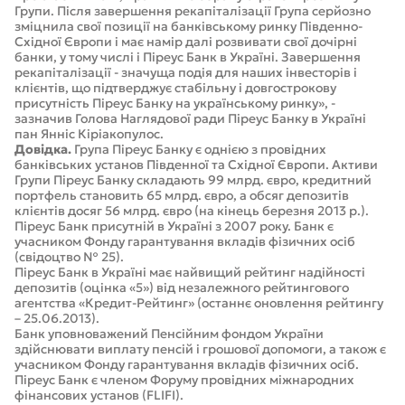
Групи. Після завершення рекапіталізації Група серйозно
зміцнила свої позиції на банківському ринку Південно-
Східної Європи і має намір далі розвивати свої дочірні
банки, у тому числі і Піреус Банк в Україні. Завершення
рекапіталізації - значуща подія для наших інвесторів і
клієнтів, що підтверджує стабільну і довгострокову
присутність Піреус Банку на українському ринку», -
зазначив Голова Наглядової ради Піреус Банку в Україні
пан Янніс Кіріакопулос.
Довідка.
Група Піреус Банку є однією з провідних
банківських установ Південної та Східної Європи. Активи
Групи Піреус Банку складають 99 млрд. євро, кредитний
портфель становить 65 млрд. євро, а обсяг депозитів
клієнтів досяг 56 млрд. євро (на кінець березня 2013 р.).
Піреус Банк присутній в Україні з 2007 року. Банк є
учасником Фонду гарантування вкладів фізичних осіб
(свідоцтво № 25).
Піреус Банк в Україні має найвищий рейтинг надійності
депозитів (оцінка «5») від незалежного рейтингового
агентства «Кредит-Рейтинг» (останнє оновлення рейтингу
– 25.06.2013).
Банк уповноважений Пенсійним фондом України
здійснювати виплату пенсій і грошової допомоги, а також є
учасником Фонду гарантування вкладів фізичних осіб.
Піреус Банк є членом Форуму провідних міжнародних
фінансових установ (FLIFI).