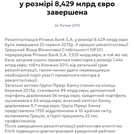
у розмірі 8,429 млрд євро
завершена
24 Липня 2013
Рекапіталізація Piraeus Bank S.A. у розмірі 8,429 млрд євро
була завершена 25 червня 2013р. У процесі рекапіталізації
Грецький Фонд Фінансової Стабільності (HFSF)
перерахував Piraeus Bank S.A. 7,335 млрд євро, в той же час
банк залучив кошти приватних інвесторів у розмірі 1,444
млрд євро, тобто близько 20% від загальної суми
рекапіталізації, таким чином удвічі перевищивши
необхідний поріг участі приватного сектора в
рекапіталізації.
Загальні активи Групи Піреус Банку станом на кінець
березня 2013р. становили 99 млрд євро, депозитний
портфель дорівнював 56 млрд євро, кредитний портфель
оцінювався в 65 млрд євро, власний капітал банку
дорівнював 9,7 млрд євро. Група Піреус Банку
представлена 1750 відділеннями в 10 країнах світу,
включаючи Грецію, в Групі працюють 25 тис.
професіоналів.
Після завершення рекапіталізації рейтингове агентство
Fitch підвищило довгостроковий кредитний рейтинг