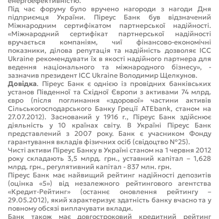
енергоефективністю.
Під час форуму було вручено нагороди з нагоди Дня
підприємця України. Піреус Банк був відзначений
Міжнародним сертифікатом партнерської надійності.
«Міжнародний сертифікат партнерської надійності
вручається компаніям, чиї фінансово-економічні
показники, ділова репутація та надійність дозволяє ICC
Ukraine рекомендувати їх в якості надійного партнера для
ведення національного та міжнародного бізнесу», -
зазначив президент ICC Ukraine Володимир Щелкунов.
Довідка
. Піреус Банк є однією із провідних банківських
установ Південної та Східної Європи з активами 74 млрд.
євро (після поглинання «здорової» частини активів
Сільськогосподарського Банку Греції ATEbank, станом на
27.07.2012). Заснований у 1916 г., Піреус Банк здійснює
діяльність у 10 країнах світу. В Україні Піреус Банк
представлений з 2007 року. Банк є учасником Фонду
гарантування вкладів фізичних осіб (свідоцтво №25).
Чисті активи Піреус Банку в Україні станом на 1 червня 2012
року складають 3,5 млрд. грн., уставний капітал – 1,628
млрд. грн., регулятивний капітал - 837 млн. грн.
Піреус Банк має найвищий рейтинг надійності депозитів
(оцінка «5») від незалежного рейтингового агентства
«Кредит-Рейтинг» (останнє оновлення рейтингу –
29.05.2012), який характеризує здатність банку вчасно та у
повному обсязі виплачувати вклади.
Банк також має довгостроковий кредитний рейтинг