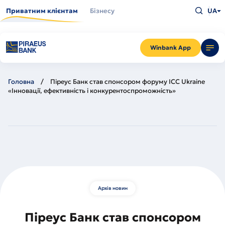
Перейти
Введіть
до
Приватним клієнтам
Бізнесу
UA
що
основного
шукаєт
вмісту
та
натисн
Enter
Winbank App
Головна
Піреус Банк став спонсором форуму ICC Ukraine
«Інновації, ефективність і конкурентоспроможність»
Архів новин
Піреус Банк став спонсором