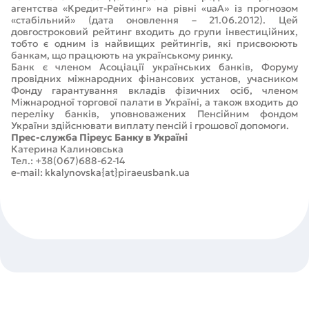
агентства «Кредит-Рейтинг» на рівні «uaA» із прогнозом
«стабільний» (дата оновлення – 21.06.2012). Цей
довгостроковий рейтинг входить до групи інвестиційних,
тобто є одним із найвищих рейтингів, які присвоюють
банкам, що працюють на українському ринку.
Банк є членом Асоціації українських банків, Форуму
провідних міжнародних фінансових установ, учасником
Фонду гарантування вкладів фізичних осіб, членом
Міжнародної торгової палати в Україні, а також входить до
переліку банків, уповноважених Пенсійним фондом
України здійснювати виплату пенсій і грошової допомоги.
Прес-служба Піреус Банку в Україні
Катерина Калиновська
Тел.: +38(067)688-62-14
e-mail: kkalynovska{at}piraeusbank.ua