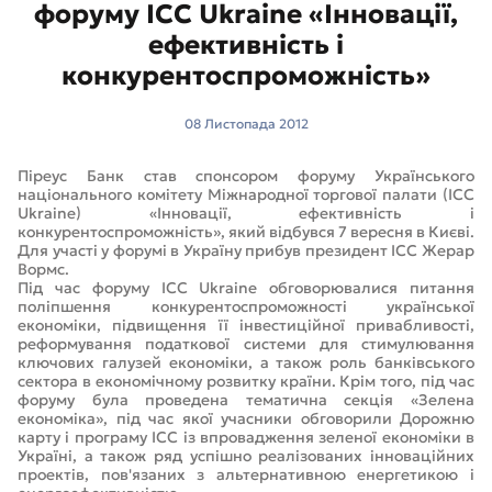
форуму ICC Ukraine «Інновації,
ефективність і
конкурентоспроможність»
08 Листопада 2012
Піреус Банк став спонсором форуму Українського
національного комітету Міжнародної торгової палати (ICC
Ukraine) «Інновації, ефективність і
конкурентоспроможність», який відбувся 7 вересня в Києві.
Для участі у форумі в Україну прибув президент ICC Жерар
Вормс.
Під час форуму ICC Ukraine обговорювалися питання
поліпшення конкурентоспроможності української
економіки, підвищення її інвестиційної привабливості,
реформування податкової системи для стимулювання
ключових галузей економіки, а також роль банківського
сектора в економічному розвитку країни. Крім того, під час
форуму була проведена тематична секція «Зелена
економіка», під час якої учасники обговорили Дорожню
карту і програму ICC із впровадження зеленої економіки в
Україні, а також ряд успішно реалізованих інноваційних
проектів, пов'язаних з альтернативною енергетикою і