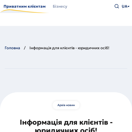
Перейти
Введіть
до
Приватним клієнтам
Бізнесу
UA
що
основного
шукаєт
вмісту
та
натисн
Enter
Головна
Інформація для клієнтів - юридичних осіб!
Архів новин
Інформація для клієнтів -
юридичних осіб!