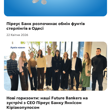
Піреус Банк розпочинає обмін фунтів
стерлінгів в Одесі
22 Квітня 2026
Архів новин
Нові горизонти: наші Future Bankers на
зустрічі з CEO Піреус Банку Яннісом
Кіріакопулосом