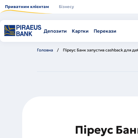
Перейти
до
Приватним клієнтам
Бізнесу
основного
вмісту
Депозити
Картки
Перекази
Головна
Піреус Банк запустив cashback для де
Піреус Бан