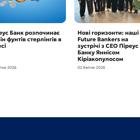
еус Банк розпочинає
Нові горизонти: наші
ін фунтів стерлінгів в
Future Bankers на
сі
зустрічі з CEO Піреус
Банку Яннісом
Кіріакопулосом
ітня 2026
02 Квітня 2026