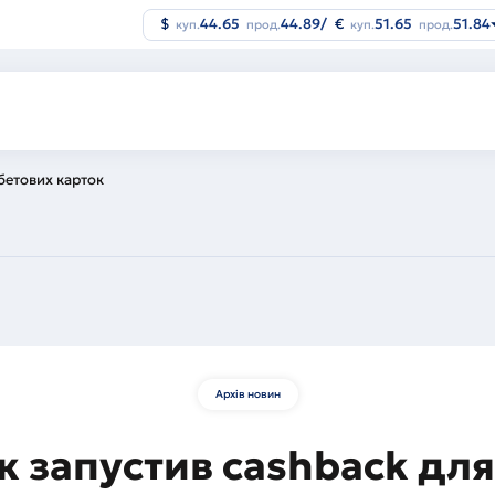
$
44.65
44.89
/
€
51.65
51.84
куп.
прод.
куп.
прод.
бетових карток
Архів новин
к запустив cashback дл