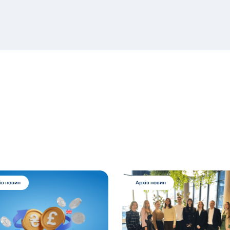
ів новин
Архів новин