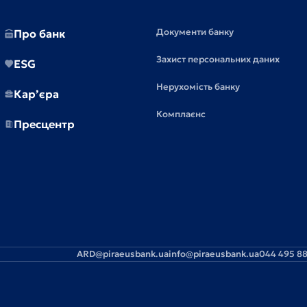
Документи банку
Про банк
Захист персональних даних
ESG
Нерухомість банку
Кар’єра
Комплаєнс
Пресцентр
ARD@piraeusbank.ua
info@piraeusbank.ua
044 495 88