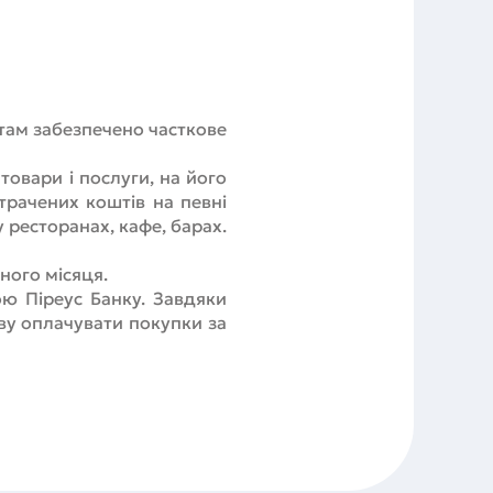
нтам забезпечено часткове
товари і послуги, на його
трачених коштів на певні
 ресторанах, кафе, барах.
ного місяця.
ою Піреус Банку. Завдяки
ову оплачувати покупки за