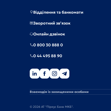
Відділення та банкомати
Зворотний зв’язок
Онлайн дзвінок
0 800 30 888 0
0 44 495 88 90
Взаємодія із захищеними особами
© 2026 АТ "Піреус Банк МКБ".