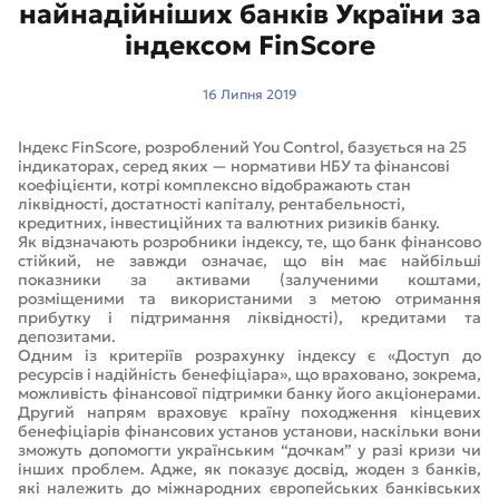
найнадійніших банків України за
індексом FinScore
16 Липня 2019
Індекс FinScore, розроблений You Control, базується на 25
індикаторах, серед яких — нормативи НБУ та фінансові
коефіцієнти, котрі комплексно відображають стан
ліквідності, достатності капіталу, рентабельності,
кредитних, інвестиційних та валютних ризиків банку.
Як відзначають розробники індексу, те, що банк фінансово
стійкий, не завжди означає, що він має найбільші
показники за активами (залученими коштами,
розміщеними та використаними з метою отримання
прибутку і підтримання ліквідності), кредитами та
депозитами.
Одним із критеріїв розрахунку індексу є «Доступ до
ресурсів і надійність бенефіціара», що враховано, зокрема,
можливість фінансової підтримки банку його акціонерами.
Другий напрям враховує країну походження кінцевих
бенефіціарів фінансових установ установи, наскільки вони
зможуть допомогти українським “дочкам” у разі кризи чи
інших проблем. Адже, як показує досвід, жоден з банків,
які належить до міжнародних європейських банківських