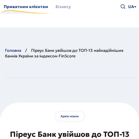
Перейти
Введіть
до
Приватним клієнтам
Бізнесу
UA
що
основного
шукаєт
вмісту
та
натисн
Enter
Головна
Піреус Банк увійшов до ТОП-13 найнадійніших
банків України за індексом FinScore
Архів новин
Піреус Банк увійшов до ТОП-13