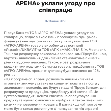
АРЕНА» уклали угоду про
співпрацю
02 Квітня 2018
Піреус Банк та ТОВ «АГРО-АРЕНА» уклали угоду про
співпрацю, згідно з якою банк пропонує вигідні умови
фінансування підприємств при купівлі у компанії ТОВ
«АГРО-АРЕНА» товарів виробництва компанії
«Укравіт»/UKRAVIT та ТОВ «АПК «МАЇС»/MAIS (м. Черкаси).
Так, при розрахунку векселем, авальованим Піреус Банком,
вартість авалювання для клієнта становитиме лише 1%
річних від суми векселю. Також, у разі розрахунку
кредитними коштами банку за товари, придбаними у ТОВ
«АГРО-АРЕНА», процентну ставку буде знижено до 12%
річних.
«Ця програма співпраці дозволить нашим клієнтам
отримати знижену ставку на кредитні кошти та послугу
авалювання векселів, що будуть надані Піреус Банком, для
розрахунку за продукцію, придбану у цієї компанії. Це
суттєво заощадить кошти клієнтів на обслуговування
кредиту та купівлю якісних міндобрив, а також зменшить
ризики неповернення кредиту. В рамках даної програми
може бути також розглянуте фінансування під аграрні