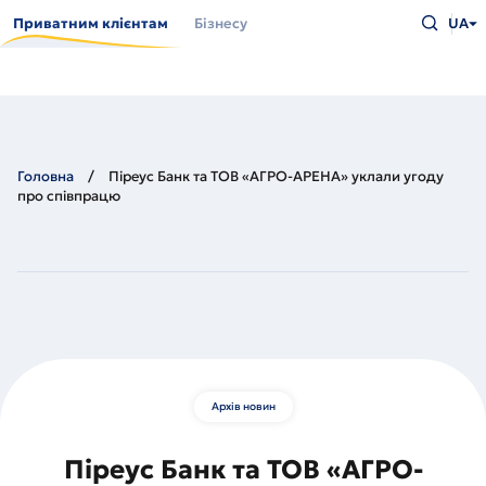
Перейти
Введіть
до
Приватним клієнтам
Бізнесу
UA
що
основного
шукаєт
вмісту
та
натисн
Enter
Головна
Піреус Банк та ТОВ «АГРО-АРЕНА» уклали угоду
про співпрацю
Архів новин
Піреус Банк та ТОВ «АГРО-