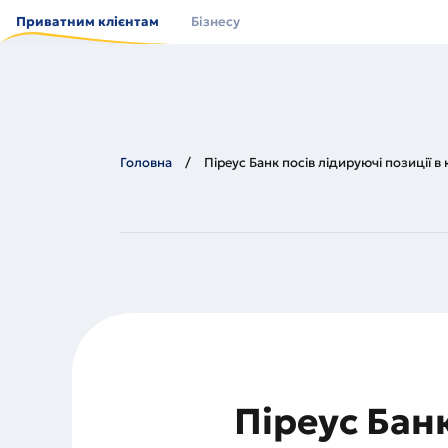
Перейти
до
Приватним клієнтам
Бізнесу
основного
вмісту
Головна
Піреус Банк посів лідируючі позиції в
Піреус Банк