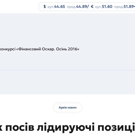
$
44.65
44.89
/
€
51.60
51.89
куп.
прод.
куп.
прод.
 конкурсі «Фінансовий Оскар. Осінь 2016»
Архів новин
 посів лідируючі позиці