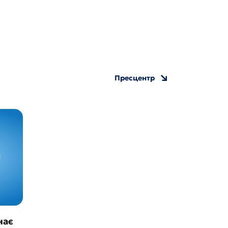
Пресцентр
нає