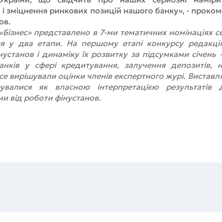
 і зміцнення ринкових позицій нашого банку», - проком
ов.
 «Бізнес» представлено в 7-ми тематичних номінаціях с
 у два етапи. На першому етапі конкурсу редакція
нустанов і динаміку їх розвитку за підсумками січень -
банків у сфері кредитування, залучення депозитів, 
се вирішували оцінки членів експертного журі. Виставля
увалися як власною інтерпретацією результатів д
и від роботи фінустанов.