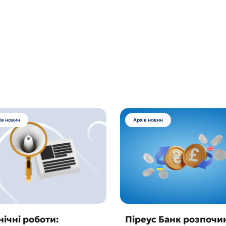
ів новин
Архів новин
нічні роботи:
Піреус Банк розпочи