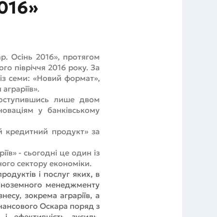
016»
р. Осінь 2016», протягом
го півріччя 2016 року. За
 із семи: «Новий формат»,
аграріїв».
 поступившись лише двом
новаціям у банківському
ий кредитний продукт» за
іїв» - сьогодні це один із
ого сектору економіки.
родуктів і послуг яких, в
 іноземного менеджменту
есу, зокрема аграріїв, а
нансового Оскара поряд з
і ефективність зусиль,