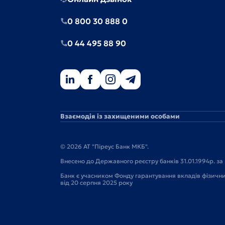
0 800 30 888 0
0 44 495 88 90
Взаємодія із захищеними особами
© 2026 АТ "Піреус Банк МКБ".
Внесено до Державного реєстру банків 31.01.1994р. за 
Банк є учасником Фонду гарантування вкладів фізичн
від 20 серпня 2025 року