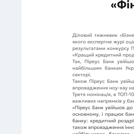
«Фі
Діловий тижневик «Бізне
якого експертне журі оці
результатами конкурсу Пі
«Кращий кредитний проду
Так, Піреус Банк увійш
найбільшим банкам Укра
секторі.
Також Піреус Банк увійш
впровадження ноу-хау на
Третя номінація, в ТОП-10
важливих напрямків у ба
«Піреус Банк увійшов до 
основному, і працює ба
банку: кредитний роздрі
також впровадження інно
найбільшими банками У