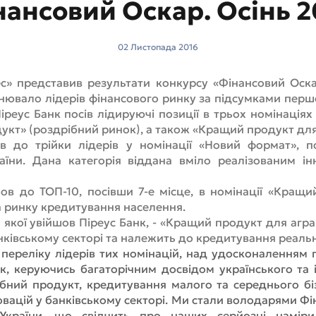
нансовий Оскар. Осінь 2
02 Листопада 2016
с» представив результати конкурсу «Фінансовий Оска
нювало лідерів фінансового ринку за підсумками першо
реус Банк посів лідируючі позиції в трьох номінаціях
кт» (роздрібний ринок), а також «Кращий продукт для 
ов до трійки лідерів у номінації «Новий формат»,
їни. Дана категорія віддана вміло реалізованим ін
ов до ТОП-10, посівши 7-е місце, в номінації «Кращ
 ринку кредитування населення.
 якої увійшов Піреус Банк, - «Кращий продукт для аграр
нківському секторі та належить до кредитування реальн
переліку лідерів тих номінацій, над удосконаленням п
нк, керуючись багаторічним досвідом українського та
бний продукт, кредитування малого та середнього бізн
вацій у банківському секторі. Ми стали володарями Фі
країни, що свідчить про наших серйозні наміри 