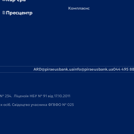
Комплаєнс
Пресцентр
ARD@piraeusbank.ua
info@piraeusbank.ua
044 495 88
№ 234. Ліцензія НБУ № 91 від 17.10.2011
их осіб. Свідоцтво учасника ФГВФО № 025