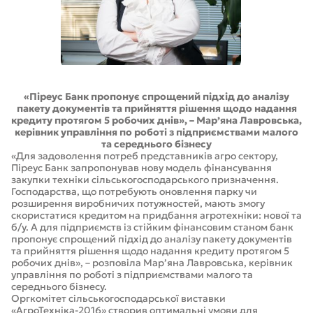
«Піреус Банк пропонує спрощений підхід до аналізу
пакету документів та прийняття рішення щодо надання
кредиту протягом 5 робочих днів», – Мар’яна Лавровська,
керівник управління по роботі з підприємствами малого
та середнього бізнесу
«Для задоволення потреб представників агро сектору,
Піреус Банк запропонував нову модель фінансування
закупки техніки сільськогосподарського призначення.
Господарства, що потребують оновлення парку чи
розширення виробничих потужностей, мають змогу
скористатися кредитом на придбання агротехніки: нової та
б/у. А для підприємств із стійким фінансовим станом банк
пропонує спрощений підхід до аналізу пакету документів
та прийняття рішення щодо надання кредиту протягом 5
робочих днів», – розповіла Мар’яна Лавровська, керівник
управління по роботі з підприємствами малого та
середнього бізнесу.
Оргкомітет сільськогосподарської виставки
«АгроТехніка-2016» створив оптимальні умови для