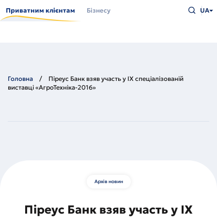
Перейти
Введіть
до
Приватним клієнтам
Бізнесу
UA
що
основного
шукаєт
вмісту
та
натисн
Enter
Головна
Піреус Банк взяв участь у IX спеціалізованій
виставці «АгроТехніка-2016»
Архів новин
Піреус Банк взяв участь у IX