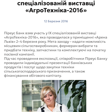
спеціалізованій виставці
«АгроТехніка-2016»
12 Березня 2016
Піреус Банк взяв участь у IX спеціалізованій виставці
«АгроТехніка-2016», яка проводилася у приміщенні «Арена
Львів» 2–4 березня року. Мета заходу – надати можливість
місцевим сільгоспвиробникам, фермерам вибрати та
придбати техніку, запчастини та комплектуючі на початку
посівної кампанії.
Під час проведення експозиції, співробітники Піреус Банку
проводили індивідуальні презентації банківських
продуктів і послуг щодо закупки техніки
сільськогосподарського призначення, а також
фінансування обігового капіталу.