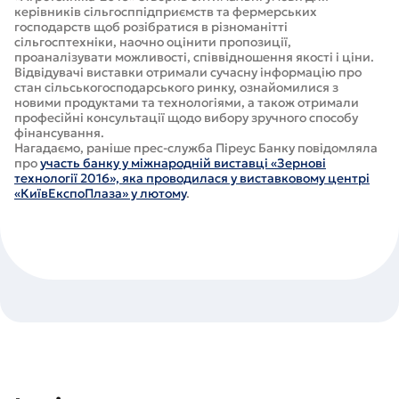
керівників сільгосппідприємств та фермерських
господарств щоб розібратися в різноманітті
сільгосптехніки, наочно оцінити пропозиції,
проаналізувати можливості, співвідношення якості і ціни.
Відвідувачі виставки отримали сучасну інформацію про
стан сільськогосподарського ринку, ознайомилися з
новими продуктами та технологіями, а також отримали
професійні консультації щодо вибору зручного способу
фінансування.
Нагадаємо, раніше прес-служба Піреус Банку повідомляла
про
участь банку у міжнародній виставці «Зернові
технології 2016», яка проводилася у виставковому центрі
«КиївЕкспоПлаза» у лютому
.