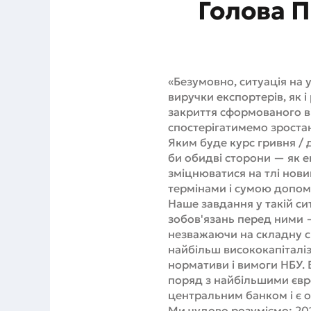
Голова П
«Безумовно, ситуація на
виручки експортерів, як і
закриття сформованого ві
спостерігатимемо зроста
Яким буде курс гривня / 
би обидві сторони — як ек
зміцнюватися на тлі нови
термінами і сумою допом
Наше завдання у такій сит
зобов'язань перед ними 
незважаючи на складну си
найбільш висококапіталіз
нормативи і вимоги НБУ. 
поряд з найбільшими єв
центральним банком і є о
Ми чудово розуміємо: 201