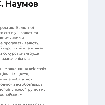
С. Наумов
простою. Валютної
ієнтів у інвалюті та
якийсь час ми
ше продавати валюту.
й курс, який влаштував
стю, курс гривні буде
 визначеність із
льне виконання всіх своїх
ціям. На щастя,
дним з небагатьох
онуючи всі обов'язкові
ої фінансової групи, яка
вропейським
ванням цього, розробили