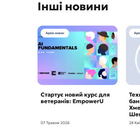
Інші новини
Архів новин
Арх
Стартує новий курс для
Тех
ветеранів: EmpowerU
бан
Хме
Шев
07 Травня 2026
28 Кв