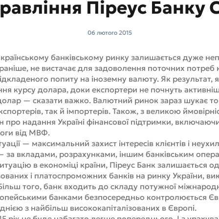
равління Піреус Банку 
06 лютого 2015
 українському банківському ринку залишається дуже не
 раніше, не вистачає для задоволення поточних потреб кл
дкладеного попиту на іноземну валюту. Як результат, 
ння курсу долара, доки експортери не почнуть активні
долар — сказати важко. Валютний ринок зараз шукає то
спортерів, так й імпортерів. Також, з великою ймовірні
н про надання Україні фінансової підтримки, включаючи
оги від МВФ.
уації — максимальний захист інтересів клієнтів і неухи
— за вкладами, розрахунками, іншим банківським опера
туацію в економіці країни, Піреус Банк залишається о
ованих і платоспроможних банків на ринку України, вик
Більш того, банк входить до складу потужної міжнародн
ропейськими банками безпосередньо контролюється Є
днією з найбільш висококапіталізованих в Європі.
5 рік не буде набагато легше попереднього. І з ураху