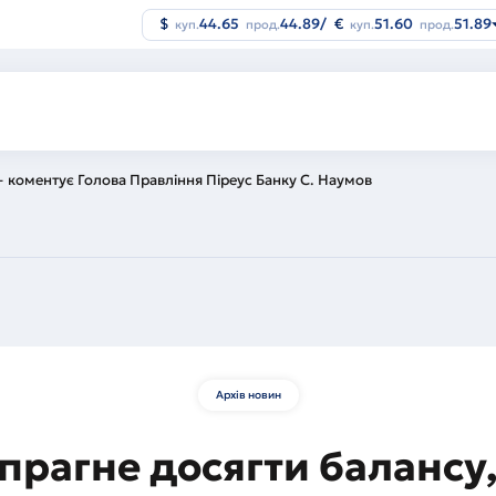
$
44.65
44.89
/
€
51.60
51.89
куп.
прод.
куп.
прод.
— коментує Голова Правління Піреус Банку С. Наумов
Архів новин
 прагне досягти балансу