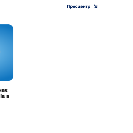
Пресцентр
нає
ів в