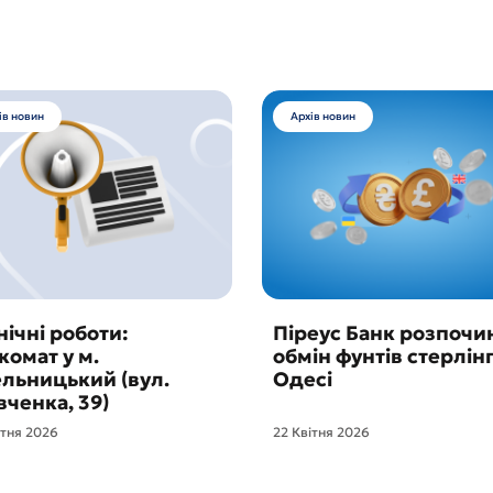
ів новин
Архів новин
нічні роботи:
Піреус Банк розпочи
комат у м.
обмін фунтів стерлінг
льницький (вул.
Одесі
ченка, 39)
ітня 2026
22 Квітня 2026