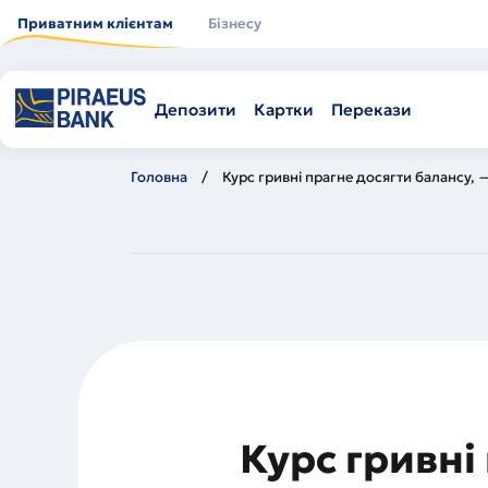
Перейти
до
Приватним клієнтам
Бізнесу
основного
вмісту
Депозити
Картки
Перекази
Головна
Курс гривні прагне досягти балансу, 
Курс гривні