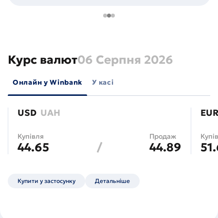
Курс валют
06 Серпня 2026
Онлайн у Winbank
У касі
USD
UAH
EU
Купівля
Продаж
Купі
44.65
/
44.89
51
Купити у застосунку
Детальніше