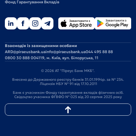
Фонд Гарантування Вкладів
Взаємодія із захищеними особами
ARD@piraeusbank.ua
info@piraeusbank.ua
044 495 88 88
0800 30 888 0
04119, м. Київ, вул. Білоруська, 11
© 2026 АТ "Піреус Банк МКБ".
Внесено до Державного реєстру банків 31.01.1994р. за № 234.
Ліцензія НБУ № 91 від 17.10.2011
Банк є учасником Фонду гарантування вкладів фізичних осіб.
Свідоцтво учасника ФГВФО № 025 від 20 серпня 2025 року