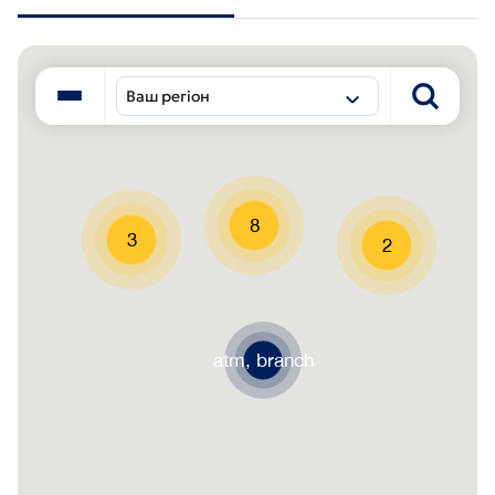
Ваш регіон
8
3
2
atm, branch