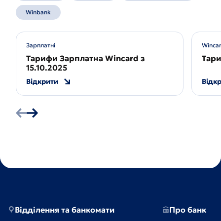
Winbank
Зарплатні
Winca
Тарифи Зарплатна Wincard з
Тари
15.10.2025
Відкрити
Відк
едній
Наступний
слайд
слайд
Відділення та банкомати
Про банк