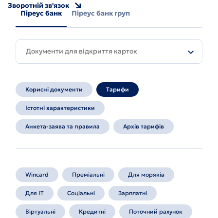
Зворотній зв'язок
Піреус банк
Піреус банк груп
Документи для відкриття карток
Корисні документи
Тарифи
Істотні характеристики
Анкета-заява та правила
Архів тарифів
Wincard
Преміальні
Для моряків
Для IT
Соціальні
Зарплатні
Віртуальні
Кредитні
Поточний рахунок