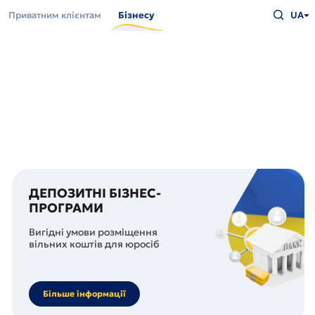
Перейти
Введіть
до
Приватним клієнтам
Бізнесу
UA
що
основного
шукаєт
вмісту
та
натисн
Enter
ДЕПОЗИТНІ БІЗНЕС-
ПРОГРАМИ
Вигідні умови розміщення
вільних коштів для юросіб
Більше інформації