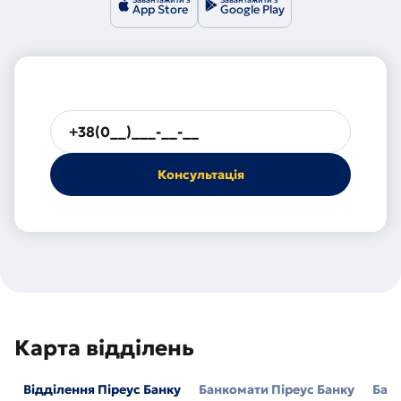
App Store
Google Play
Будь
ласка,
введіть
номер
телефону
Карта відділень
Відділення Піреус Банку
Банкомати Піреус Банку
Бан