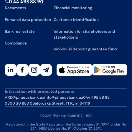
0 44 495 88 90
Documents
Financial monitoring
Personal data protection
Customer identification
Bank real estate
Information for shareholders and
stakeholders
Compliance
Individual deposit guarantee fund
Interaction with protected persons
ARD@piraeusbank.ua
info@piraeusbank.ua
044 495 88 88
0800 30 888 0
Beloruska Street, 11 Kyiv, 04119
©2026 "Piraeus Bank ICB" JSC.
Registered in the State Register of Banks on January 31, 1994 under No
234. NBU License No. 91, October 17, 2011.