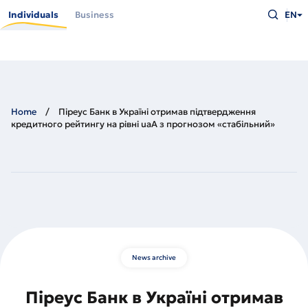
Skip
Type
to
Individuals
Business
EN
what
main
you
content
are
looking
for
and
press
Enter
Home
Піреус Банк в Україні отримав підтвердження
кредитного рейтингу на рівні uaA з прогнозом «стабільний»
News archive
Піреус Банк в Україні отримав